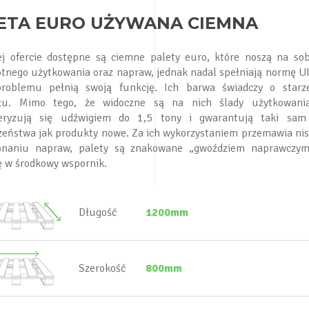
ETA EURO UŻYWANA CIEMNA
j ofercie dostępne są ciemne palety euro, które noszą na sob
otnego użytkowania oraz napraw, jednak nadal spełniają normę U
roblemu pełnią swoją funkcję. Ich barwa świadczy o starz
ału. Mimo tego, że widoczne są na nich ślady użytkowania
teryzują się udźwigiem do 1,5 tony i gwarantują taki sam
zeństwa jak produkty nowe. Za ich wykorzystaniem przemawia nis
naniu napraw, palety są znakowane „gwoździem naprawczym”
ię w środkowy wspornik.
Długość
1200mm
Szerokość
800mm