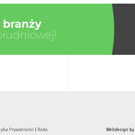
 branży
ołudniowej!
tyka Prywatności
|
Rodo
Webdesign b