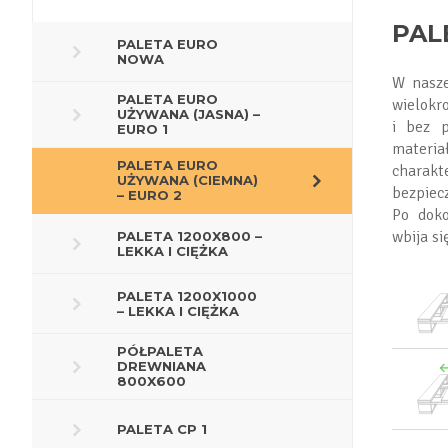
PAL
PALETA EURO
NOWA
W nasze
PALETA EURO
wielokr
UŻYWANA (JASNA) –
i bez p
EURO 1
materi
PALETA EURO
charak
UŻYWANA (CIEMNA)
bezpiec
– EURO 2
Po doko
wbija s
PALETA 1200X800 –
LEKKA I CIĘŻKA
PALETA 1200X1000
– LEKKA I CIĘŻKA
PÓŁPALETA
DREWNIANA
800X600
PALETA CP 1