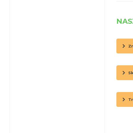
NAS
Z
S
T