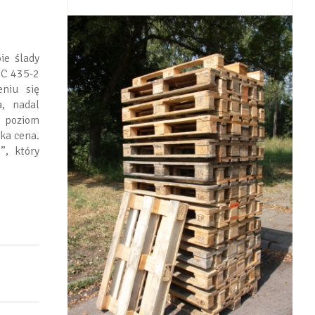
ie ślady
IC 435-2
eniu się
, nadal
 poziom
ka cena.
, który