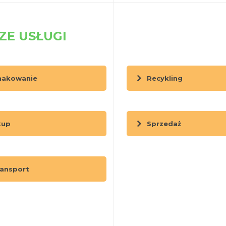
ZE USŁUGI
nakowanie
Recykling
kup
Sprzedaż
ransport