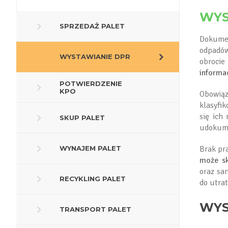
WYS
SPRZEDAŻ PALET
Dokumen
odpadów
WYSTAWIANIE DPR
obrocie
informa
POTWIERDZENIE
KPO
Obowiąz
klasyfi
się ich
SKUP PALET
udokume
WYNAJEM PALET
Brak pr
może sk
oraz sa
RECYKLING PALET
do utra
WYS
TRANSPORT PALET