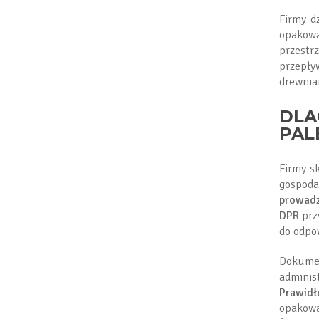
Firmy d
opakow
przestr
przepły
drewnia
DLA
PAL
Firmy s
gospod
prowadz
DPR
prz
do odpo
Dokume
adminis
Prawid
opakowa