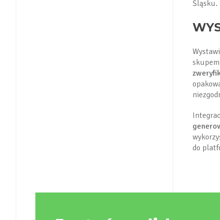
Śląsku.
WYS
Wystawi
skupem,
zweryf
opakowa
niezgod
Integr
genero
wykorzy
do plat