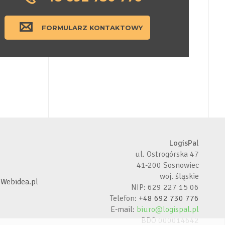
FORMULARZ KONTAKTOWY
LogisPal
ul. Ostrogórska 47
41-200 Sosnowiec
woj. śląskie
y
Webidea.pl
NIP: 629 227 15 06
Telefon:
+48 692 730 776
E-mail:
biuro@logispal.pl
BDO 000014642