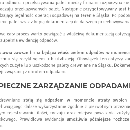
ra odbioru i przekazywania palet między firmami rozpoczyna si
i rodzaju przekazywanych palet. Następnie
przygotowywany jest 
dzający legalność operacji odpadowej na terenie Śląska. Po podp
anie palet wraz z kopią dokumentacji do dalszego przechowywania
wo cały proces warto powiązać z właściwą dokumentacją dotyczą
uzupełnia ewidencję odpadów.
stawia zawsze firma będąca właścicielem odpadów w momenci
cemu się recyklingiem lub utylizacją. Obowiązek ten dotyczy za
cych zużyte lub uszkodzone palety drewniane na Śląsku.
Dokumen
ji
związanej z obrotem odpadami.
PIECZNE ZARZĄDZANIE ODPADAM
 drewniane
stają się odpadem w momencie utraty swoich w
liwiającego dalsze wykorzystanie zgodnie z pierwotnym przezn
ym rejestrowaniu ilości, rodzaju oraz miejsca powstania zużyt
skowego. Prawidłowa ewidencja
umożliwia późniejsze rozlicz
i.