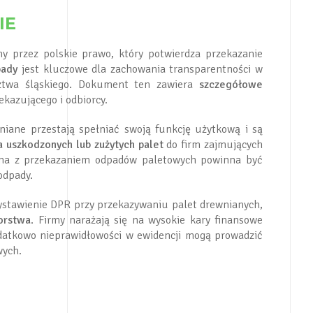
IE
 przez polskie prawo, który potwierdza przekazanie
pady
jest kluczowe dla zachowania transparentności w
ztwa śląskiego. Dokument ten zawiera
szczegółowe
ekazującego i odbiorcy.
iane przestają spełniać swoją funkcję użytkową i są
a uszkodzonych lub zużytych palet
do firm zajmujących
ązana z przekazaniem odpadów paletowych powinna być
odpady.
ystawienie DPR przy przekazywaniu palet drewnianych,
orstwa
. Firmy narażają się na wysokie kary finansowe
odatkowo nieprawidłowości w ewidencji mogą prowadzić
wych.