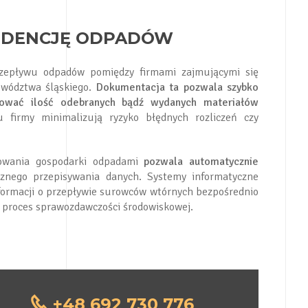
IDENCJĘ ODPADÓW
rzepływu odpadów pomiędzy firmami zajmującymi się
ewództwa śląskiego.
Dokumentacja ta pozwala szybko
lować ilość odebranych bądź wydanych materiałów
firmy minimalizują ryzyko błędnych rozliczeń czy
towania gospodarki odpadami
pozwala automatycznie
znego przepisywania danych. Systemy informatyczne
nformacji o przepływie surowców wtórnych bezpośrednio
a proces sprawozdawczości środowiskowej.
+48 692 730 776