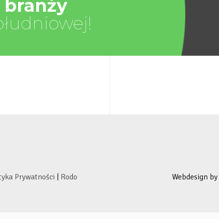
 branży
ołudniowej!
tyka Prywatności
|
Rodo
Webdesign b