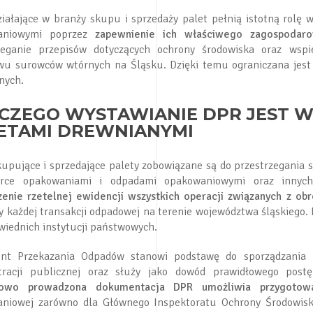
ziałające w branży skupu i sprzedaży palet pełnią istotną rol
aniowymi poprzez
zapewnienie ich właściwego zagospodaro
zeganie przepisów dotyczących ochrony środowiska oraz wspie
wu surowców wtórnych na Śląsku. Dzięki temu ograniczana jest 
nych.
CZEGO WYSTAWIANIE DPR JEST W
ETAMI DREWNIANYMI
kupujące i sprzedające palety zobowiązane są do przestrzegania
arce opakowaniami i odpadami opakowaniowymi oraz innyc
enie rzetelnej ewidencji wszystkich operacji związanych z ob
y każdej transakcji odpadowej na terenie województwa śląskiego.
wiednich instytucji państwowych.
nt Przekazania Odpadów stanowi podstawę do sporządzania 
tracji publicznej oraz służy jako dowód prawidłowego post
łowo prowadzona dokumentacja DPR umożliwia przygotowa
niowej zarówno dla Głównego Inspektoratu Ochrony Środowiska, 