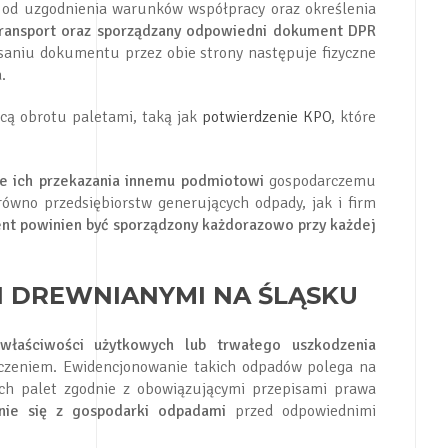
ę od uzgodnienia warunków współpracy oraz określenia
transport oraz sporządzany odpowiedni dokument DPR
isaniu dokumentu przez obie strony następuje fizyczne
.
cą obrotu paletami, taką jak
potwierdzenie KPO
, które
e ich przekazania innemu podmiotowi
gospodarczemu
równo przedsiębiorstw generujących odpady, jak i firm
t powinien być sporządzony każdorazowo przy każdej
I DREWNIANYMI NA ŚLĄSKU
łaściwości użytkowych lub trwałego uszkodzenia
aczeniem. Ewidencjonowanie takich odpadów polega na
ych palet zgodnie z obowiązującymi przepisami prawa
enie się z gospodarki odpadami
przed odpowiednimi