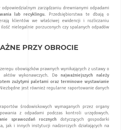
ę w odpowiedzialnym zarządzaniu drewnianymi odpadami
wania lub recyklingu
. Przedsiębiorstwa te dbają o
rają klientów we właściwej ewidencji i rozliczaniu
ilość nielegalnie porzuconych czy spalanych odpadów
AŻNE PRZY OBROCIE
 szeregu obowiązków prawnych wynikających z ustawy o
h aktów wykonawczych. D
o najważniejszych należy
rotem zużytymi paletami oraz terminowe wystawianie
 Niezbędne jest również regularne raportowanie danych
raportów środowiskowych wymaganych przez organy
ępowania z odpadami podczas kontroli urzędowych.
nie sprawozdań rocznych
dotyczących gospodarki
jak i innych instytucji nadzorczych działających na