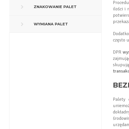
Procedu
ZNAKOWANIE PALET
ilości 
potwier
przekaz
WYMIANA PALET
Dodatko
często 
DPR
wy
zajmują
skupują
transakc
BEZ
Palety
uniemoż
dokładn
środowi
urzędam