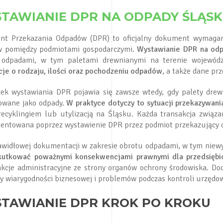
TAWIANIE DPR NA ODPADY ŚLĄSK
t Przekazania Odpadów (DPR) to oficjalny dokument wymagany
 pomiędzy podmiotami gospodarczymi.
Wystawianie DPR na od
 odpadami, w tym paletami drewnianymi na terenie wojewód
cje o rodzaju, ilości oraz pochodzeniu odpadów
, a także dane prz
ek wystawiania DPR pojawia się zawsze wtedy, gdy palety drewn
kowane jako odpady.
W praktyce dotyczy to sytuacji przekazywani
 recyklingiem lub utylizacją na Śląsku. Każda transakcja zwi
ntowana poprzez wystawienie DPR przez podmiot przekazujący 
awidłowej dokumentacji w zakresie obrotu odpadami, w tym niew
utkować poważnymi konsekwencjami prawnymi dla przedsiębi
nkcje administracyjne ze strony organów ochrony środowiska. D
ty wiarygodności biznesowej i problemów podczas kontroli urzędo
TAWIANIE DPR KROK PO KROKU