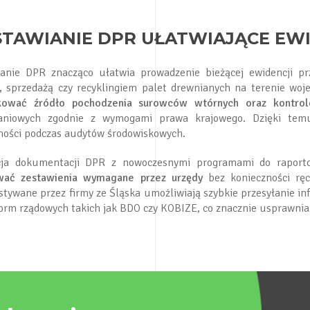
TAWIANIE DPR UŁATWIAJĄCE EW
anie DPR znacząco ułatwia prowadzenie bieżącej ewidencji p
 sprzedażą czy recyklingiem palet drewnianych na terenie woj
ikować źródło pochodzenia surowców wtórnych oraz kontro
niowych zgodnie z wymogami prawa krajowego. Dzięki temu 
ności podczas audytów środowiskowych.
acja dokumentacji DPR z nowoczesnymi programami do rapor
wać zestawienia wymagane przez urzędy
bez konieczności ręc
stywane przez firmy ze Śląska umożliwiają szybkie przesyłanie i
form rządowych takich jak BDO czy KOBIZE, co znacznie usprawni